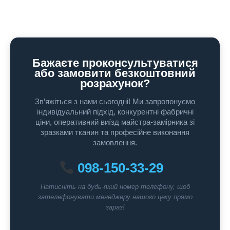
Бажаєте проконсультуватися
або замовити безкоштовний
розрахунок?
Зв’яжіться з нами сьогодні! Ми запропонуємо
індивідуальний підхід, конкурентні фабричні
ціни, оперативний виїзд майстра-замірника зі
зразками тканин та професійне виконання
замовлення.
098-150-33-29
Натисніть на будь-який номер телефону, щоб
зателефонувати менеджеру нашого цеху прямо
зараз!