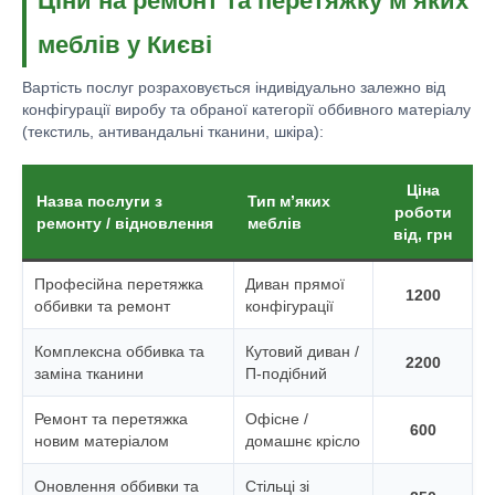
Ціни на ремонт та перетяжку м’яких
меблів у Києві
Вартість послуг розраховується індивідуально залежно від
конфігурації виробу та обраної категорії оббивного матеріалу
(текстиль, антивандальні тканини, шкіра):
Ціна
Назва послуги з
Тип м’яких
роботи
ремонту / відновлення
меблів
від, грн
Професійна перетяжка
Диван прямої
1200
оббивки та ремонт
конфігурації
Комплексна оббивка та
Кутовий диван /
2200
заміна тканини
П-подібний
Ремонт та перетяжка
Офісне /
600
новим матеріалом
домашнє крісло
Оновлення оббивки та
Стільці зі