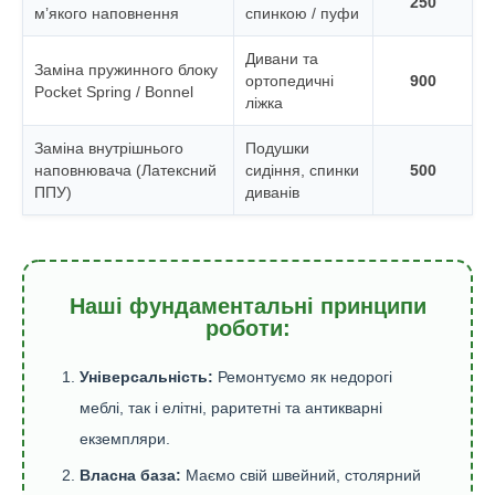
250
м’якого наповнення
спинкою / пуфи
Дивани та
Заміна пружинного блоку
ортопедичні
900
Pocket Spring / Bonnel
ліжка
Заміна внутрішнього
Подушки
наповнювача (Латексний
сидіння, спинки
500
ППУ)
диванів
Наші фундаментальні принципи
роботи:
Універсальність:
Ремонтуємо як недорогі
меблі, так і елітні, раритетні та антикварні
екземпляри.
Власна база:
Маємо свій швейний, столярний