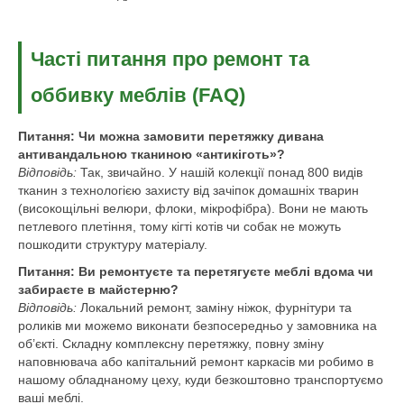
Часті питання про ремонт та
оббивку меблів (FAQ)
Питання: Чи можна замовити перетяжку дивана
антивандальною тканиною «антикіготь»?
Відповідь:
Так, звичайно. У нашій колекції понад 800 видів
тканин з технологією захисту від зачіпок домашніх тварин
(високощільні велюри, флоки, мікрофібра). Вони не мають
петлевого плетіння, тому кігті котів чи собак не можуть
пошкодити структуру матеріалу.
Питання: Ви ремонтуєте та перетягуєте меблі вдома чи
забираєте в майстерню?
Відповідь:
Локальний ремонт, заміну ніжок, фурнітури та
роликів ми можемо виконати безпосередньо у замовника на
об’єкті. Складну комплексну перетяжку, повну зміну
наповнювача або капітальний ремонт каркасів ми робимо в
нашому обладнаному цеху, куди безкоштовно транспортуємо
ваші меблі.