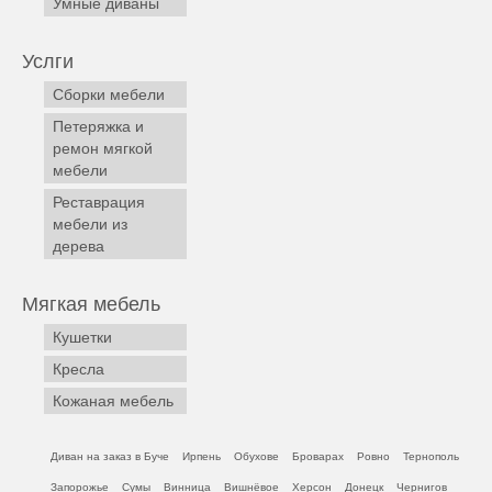
Умные диваны
Услги
Сборки мебели
Петеряжка и
ремон мягкой
мебели
Реставрация
мебели из
дерева
Мягкая мебель
Кушетки
Кресла
Кожаная мебель
Диван на заказ в Буче
Ирпень
Обухове
Броварах
Ровно
Тернополь
Запорожье
Сумы
Винница
Вишнёвое
Херсон
Донецк
Чернигов