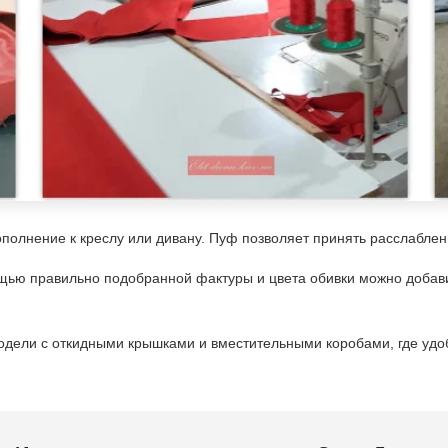
олнение к креслу или дивану. Пуф позволяет принять расслабленну
ью правильно подобранной фактуры и цвета обивки можно добавить
ели с откидными крышками и вместительными коробами, где удоб