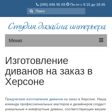
(095) 696 95 69
Пн-пт с 9:15 до 18:45
Поиск:
Меню
МЯГКАЯ МЕБЕЛЬ
Изготовление
КОРПУСНАЯ МЕБЕЛЬ
диванов на заказ в
О нас
Херсоне
Порядок заказа
Цены
Предлагаем изготовление диванов на заказ
в Херсоне. Наша
команда профессиональных мастеров и дизайнеров создаст
Вопросы-ответы
уникальные и комфортные диваны, соответствующие вашим