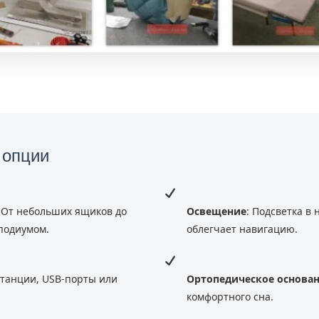
 опции
: От небольших ящиков до
Освещение
: Подсветка в
подиумом.
облегчает навигацию.
станции, USB-порты или
Ортопедическое основа
комфортного сна.