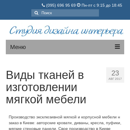
(095) 696 95 69
Пн-пт с 9:15 до 18:45
Поиск:
Меню
МЯГКАЯ МЕБЕЛЬ
Виды тканей в
23
КОРПУСНАЯ МЕБЕЛЬ
АВГ 2017
изготовлении
О нас
мягкой мебели
Порядок заказа
Цены
Производство эксклюзивной мягкой и корпусной мебели н
Вопросы-ответы
заказ в Киеве: авторские кровати, диваны, кресла, пуфики,
мягкие стеновые панели. Свое производство в Киеве