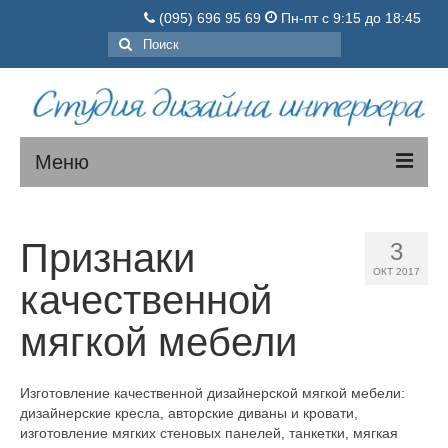
(095) 696 95 69
Пн-пт с 9:15 до 18:45
Поиск:
Меню
МЯГКАЯ МЕБЕЛЬ
Признаки
3
КОРПУСНАЯ МЕБЕЛЬ
ОКТ 2017
качественной
О нас
мягкой мебели
Порядок заказа
Цены
Изготовление качественной дизайнерской мягкой мебели:
дизайнерские кресла, авторские диваны и кровати,
Вопросы-ответы
изготовление мягких стеновых панелей, танкетки, мягкая