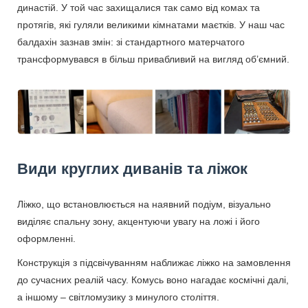
династій. У той час захищалися так само від комах та
протягів, які гуляли великими кімнатами маєтків. У наш час
балдахін зазнав змін: зі стандартного матерчатого
трансформувався в більш привабливий на вигляд об’ємний.
Види круглих диванів та ліжок
Ліжко, що встановлюється на наявний подіум, візуально
виділяє спальну зону, акцентуючи увагу на ложі і його
оформленні.
Конструкція з підсвічуванням наближає ліжко на замовлення
до сучасних реалій часу. Комусь воно нагадає космічні далі,
а іншому – світломузику з минулого століття.