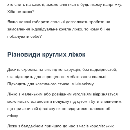
хто спить на самоті, зможе влягтися в будь-якому напрямку.
Хіба не казка?
Якщо наявні габарити спальні дозволяють зробити на
замовлення індивідуальне кругле ліжко, то чому б і не
побалувати себе?
Різновиди круглих ліжок
Досить скромна на вигляд конструкція, без надмірностей,
яка підходить для спрощеного меблювання спальні.
Підходить для класичного стилю, мінімалізму.
Ліжко з маленьким або розкішним узголів’ям відрізняється
можливістю встановити подушку під кутом і бути впевненим,
що при активній фазі сну ви не вдаритеся головою об
стінку.
Ложе з балдахіном прийшло до нас з часів королівських