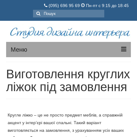
(095) 696 95 69
Пн-пт с 9:15 до 18:45
Пошук
для:
Меню
М’ЯКІ МЕБЛІ
Виготовлення круглих
КОРПУСНІ МЕБЛІ
ліжок під замовлення
Про Нас
Як замовити
Кругле ліжко – це не просто предмет меблів, а справжній
Ціни
акцент у інтер’єрі вашої спальні. Такий варіант
Запитання-відповіді
виготовляється на замовлення, з урахуванням усіх ваших