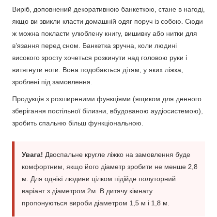
Виріб, доповнений декоративною банкеткою, стане в нагоді,
якщо ви звикли класти домашній одяг поруч із собою. Сюди
ж можна покласти улюблену книгу, вишивку або нитки для
в’язання перед сном. Банкетка зручна, коли людині
високого зросту хочеться розкинути над головою руки і
витягнути ноги. Вона подобається дітям, у яких ліжка,
зроблені під замовлення.
Продукція з розширеними функціями (ящиком для денного
зберігання постільної білизни, вбудованою аудіосистемою),
зробить спальню більш функціональною.
Увага!
Двоспальне кругле ліжко на замовлення буде
комфортним, якщо його діаметр зробити не менше 2,8
м. Для однієї людини цілком підійде полуторний
варіант з діаметром 2м. В дитячу кімнату
пропонуються вироби діаметром 1,5 м і 1,8 м.