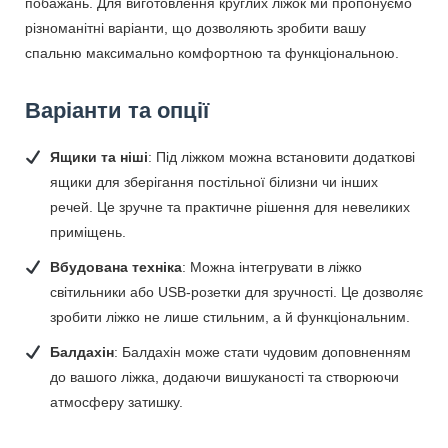
побажань. Для виготовлення круглих ліжок ми пропонуємо
RU
різноманітні варіанти, що дозволяють зробити вашу
спальню максимально комфортною та функціональною.
UK
Варіанти та опції
Ящики та ніші
: Під ліжком можна встановити додаткові
ящики для зберігання постільної білизни чи інших
речей. Це зручне та практичне рішення для невеликих
приміщень.
Вбудована техніка
: Можна інтегрувати в ліжко
світильники або USB-розетки для зручності. Це дозволяє
зробити ліжко не лише стильним, а й функціональним.
Балдахін
: Балдахін може стати чудовим доповненням
до вашого ліжка, додаючи вишуканості та створюючи
атмосферу затишку.