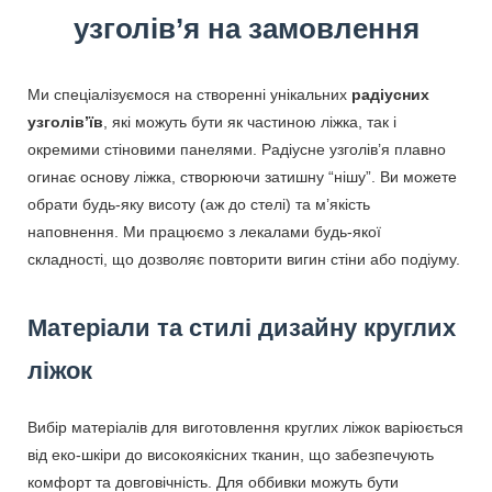
узголів’я на замовлення
Ми спеціалізуємося на створенні унікальних
радіусних
узголів’їв
, які можуть бути як частиною ліжка, так і
окремими стіновими панелями. Радіусне узголів’я плавно
огинає основу ліжка, створюючи затишну “нішу”. Ви можете
обрати будь-яку висоту (аж до стелі) та м’якість
наповнення. Ми працюємо з лекалами будь-якої
складності, що дозволяє повторити вигин стіни або подіуму.
Матеріали та стилі дизайну круглих
ліжок
Вибір матеріалів для виготовлення круглих ліжок варіюється
від еко-шкіри до високоякісних тканин, що забезпечують
комфорт та довговічність. Для оббивки можуть бути